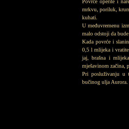
Povrće operite i nar
mrkvu, poriluk, krumpi
kuhati.
U međuvremenu izmiješ
malo odstoji da bude
Kada povrće i slanin
0,5 l mlijeka i vrati
jaj, brašna i mlije
mješavinom začina, 
Pri posluživanju u 
bučinog ulja Aurora.