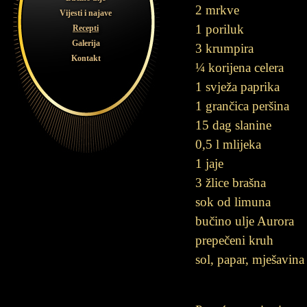
2 mrkve
Vijesti i najave
1 poriluk
Recepti
Galerija
3 krumpira
Kontakt
¼ korijena celera
1 svježa paprika
1 grančica peršina
15 dag slanine
0,5 l mlijeka
1 jaje
3 žlice brašna
sok od limuna
bučino ulje Aurora
prepečeni kruh
sol, papar, mješavina