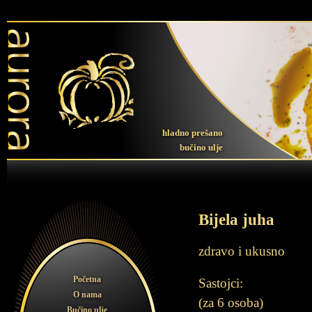
hladno prešano
bučino ulje
Bijela juha
zdravo i ukusno
Početna
Sastojci:
O nama
(za 6 osoba)
Bučino ulje