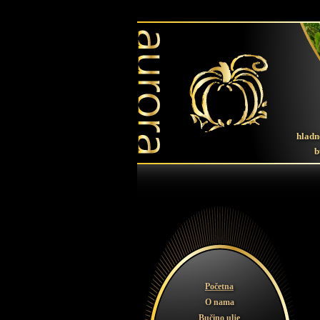
hladn
b
Početna
O nama
Bučino ulje