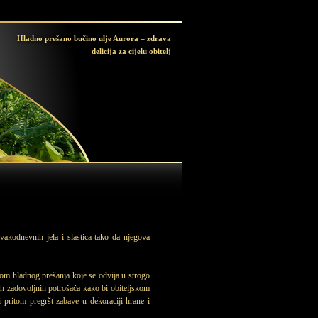
Hladno prešano bučino ulje Aurora – zdrava
delicija za cijelu obitelj
vakodnevnih jela i slastica tako da njegova
pkom hladnog prešanja koje se odvija u strogo
ših zadovoljnih potrošača kako bi obiteljskom
pritom pregršt zabave u dekoraciji hrane i