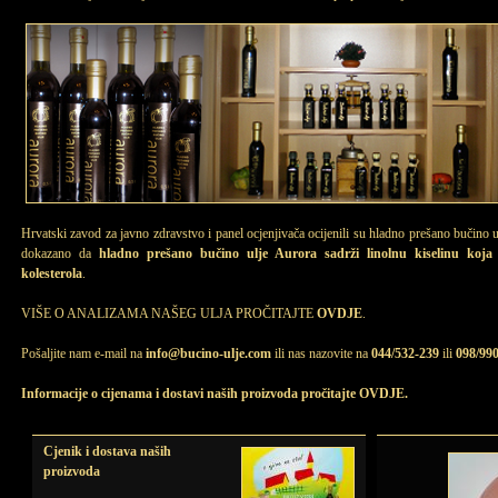
Hrvatski zavod za javno zdravstvo i panel ocjenjivača ocijenili su hladno prešano bučino 
dokazano da
hladno prešano bučino ulje Aurora sadrži linolnu kiselinu koja
kolesterola
.
VIŠE O ANALIZAMA NAŠEG ULJA PROČITAJTE
OVDJE
.
Pošaljite nam e-mail na
info@bucino-ulje.com
ili nas nazovite na
044/532-239
ili
098/99
Informacije o cijenama i dostavi naših proizvoda pročitajte OVDJE.
Cjenik i dostava naših
proizvoda