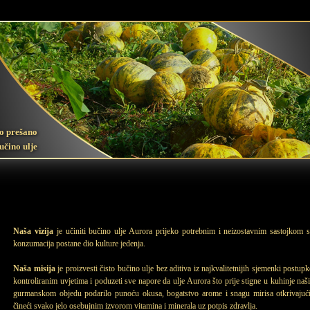
o prešano
učino ulje
Naša vizija
je učiniti bučino ulje Aurora prijeko potrebnim i neizostavnim sastojkom s
konzumacija postane dio kulture jedenja.
Naša misija
je proizvesti čisto bučino ulje bez aditiva iz najkvalitetnijih sjemenki postu
kontroliranim uvjetima i poduzeti sve napore da ulje Aurora što prije stigne u kuhinje na
gurmanskom objedu podarilo punoću okusa, bogatstvo arome i snagu mirisa otkrivajući 
čineći svako jelo osebujnim izvorom vitamina i minerala uz potpis zdravlja.