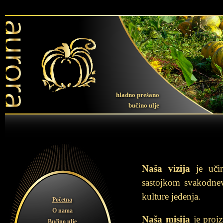
hladno prešano
bučino ulje
Naša vizija
je učin
sastojkom svakodnev
kulture jedenja.
Početna
O nama
Naša misija
je proiz
Bučino ulje