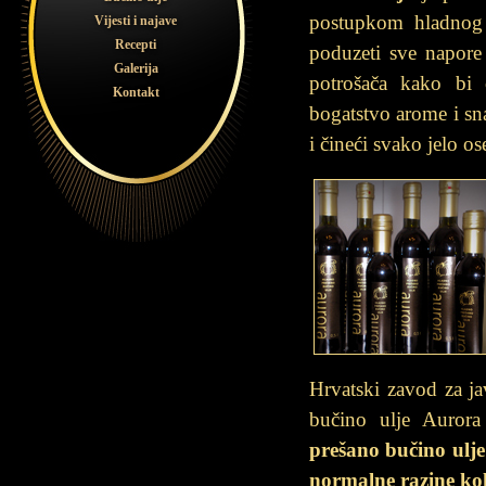
postupkom hladnog p
Vijesti i najave
Recepti
poduzeti sve napore 
Galerija
potrošača kako bi
Kontakt
bogatstvo arome i sna
i čineći svako jelo o
Hrvatski zavod za ja
bučino ulje Auror
prešano bučino ulje
normalne razine kol